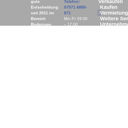
Verkaufen
gute
Telefon:
Kaufen
Entscheidung
07571 6889-
Vermietung
seit 2011 im
671
Weitere Se
Bereich
Mo–Fr 09:00
Unternehm
Bodensee-
– 17:00
Oberschwaben